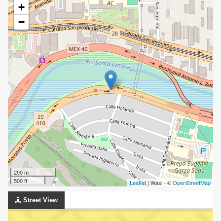
+
−
200 m
500 ft
Leaflet
| Wasi - ©
OpenStreetMap
Street View