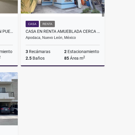
CASA
RENTA
CASA EN RENTA AMUEBLADA EN PUERTO JARDIN APODACA NL PARA EMPRESA
CASA EN RENTA AMUEBLADA CERCA DE PLAZA SENDERO APODACA
Apodaca, Nuevo León, México
miento
3
Recámaras
2
Estacionamiento
2
2
2.5
Baños
85
Área m
Renta
Renta
$13,500