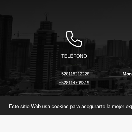
TELÉFONO
+528118212228
Mont
+528114709319
Este sitio Web usa cookies para asegurarte la mejor ex
©2026
linkinup.com.mx
, todos los derechos reservados.