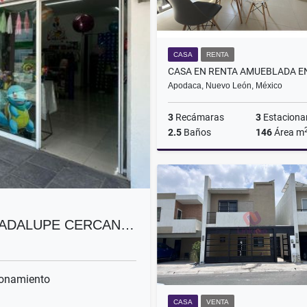
CASA
RENTA
Apodaca, Nuevo León, México
3
Recámaras
3
Estaciona
2.5
Baños
146
Área m
$16,000
GUADALUPE CERCAN…
onamiento
CASA
VENTA