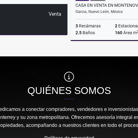
Garcia, Nuevo León, México
Venta
3
Recámaras
2
Estaciona
2.5
Baños
160
Área m
$3,550,000
QUIÉNES SOMOS
edicamos a conectar compradores, vendedores e inversionista
nterrey y su zona metropolitana. Ofrecemos asesoría integral en
ropiedades, acompañando a nuestros clientes en todo el proces