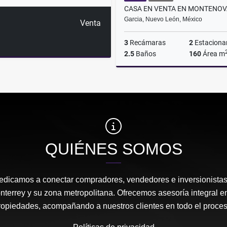
Garcia, Nuevo León, México
Venta
3
Recámaras
2
Estaciona
2.5
Baños
160
Área m
$3,550,000
QUIÉNES SOMOS
edicamos a conectar compradores, vendedores e inversionista
nterrey y su zona metropolitana. Ofrecemos asesoría integral en
ropiedades, acompañando a nuestros clientes en todo el proces