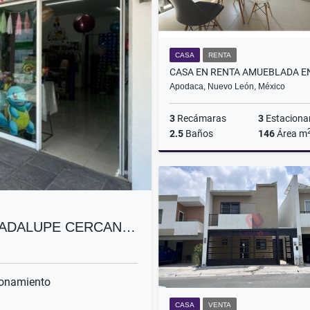
CASA
RENTA
Apodaca, Nuevo León, México
3
Recámaras
3
Estaciona
2.5
Baños
146
Área m
$16,000
GUADALUPE CERCAN…
onamiento
CASA
VENTA