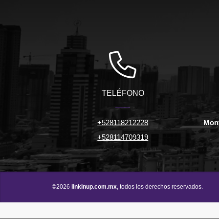
TELÉFONO
+528118212228
Mont
+528114709319
©2026
linkinup.com.mx
, todos los derechos reservados.