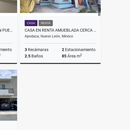
CASA
RENTA
CASA EN RENTA AMUEBLADA EN PUERTO JARDIN APODACA NL PARA EMPRESA
CASA EN RENTA AMUEBLADA CERCA DE PLAZA SENDERO APODACA
Apodaca, Nuevo León, México
miento
3
Recámaras
2
Estacionamiento
2
2
2.5
Baños
85
Área m
Renta
Renta
$13,500