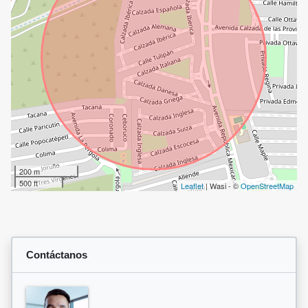
200 m
500 ft
Leaflet
| Wasi - ©
OpenStreetMap
Contáctanos