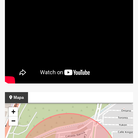
Mapa
+
−