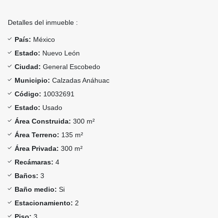
Detalles del inmueble :
País:
México
Estado:
Nuevo León
Ciudad:
General Escobedo
Municipio:
Calzadas Anáhuac
Código:
10032691
Estado:
Usado
Área Construida:
300 m²
Área Terreno:
135 m²
Área Privada:
300 m²
Recámaras:
4
Baños:
3
Baño medio:
Si
Estacionamiento:
2
Piso:
3