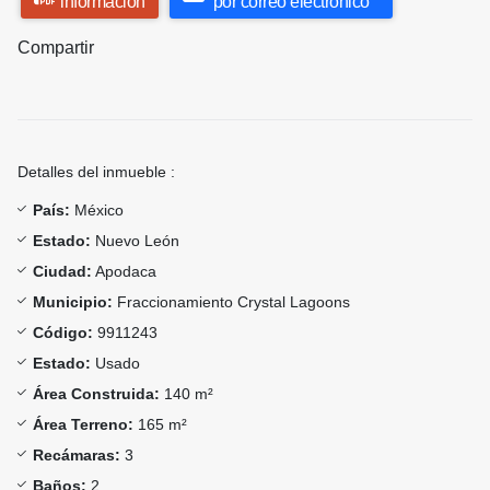
información
por correo electrónico
Compartir
Detalles del inmueble :
País:
México
Estado:
Nuevo León
Ciudad:
Apodaca
Municipio:
Fraccionamiento Crystal Lagoons
Código:
9911243
Estado:
Usado
Área Construida:
140 m²
Área Terreno:
165 m²
Recámaras:
3
Baños:
2