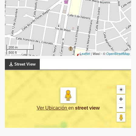
200 m
500 ft
Leaflet
| Wasi - ©
OpenStreetMap
Street View
Ver Ubicación
en
street view