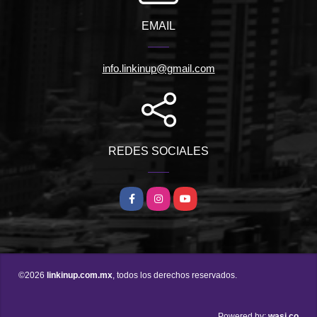
EMAIL
info.linkinup@gmail.com
REDES SOCIALES
Facebook
Instagram
YouTube
©2026
linkinup.com.mx
, todos los derechos reservados.
wasi.co
Powered by: