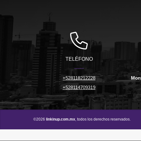
TELÉFONO
+528118212228
Mont
+528114709319
©2026
linkinup.com.mx
, todos los derechos reservados.