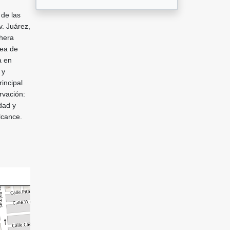
 de las
v. Juárez,
chera
rea de
a en
 y
incipal
rvación:
dad y
lcance.