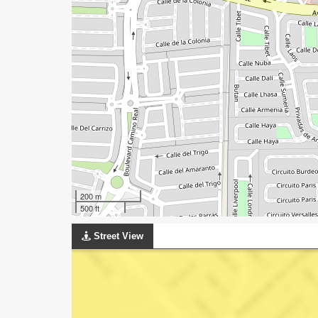
200 m
500 ft
Street View