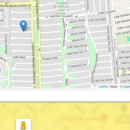
Leaflet
| Wasi - ©
Ope