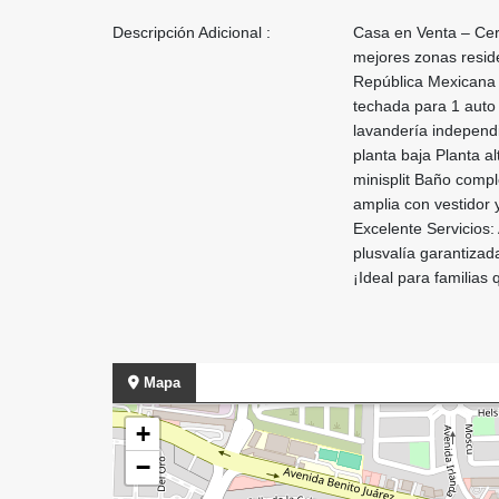
Descripción Adicional :
Casa en Venta – Cer
mejores zonas reside
República Mexicana y
techada para 1 auto
lavandería independi
planta baja Planta a
minisplit Baño comp
amplia con vestidor 
Excelente Servicios:
plusvalía garantizada
¡Ideal para familia
Mapa
+
−