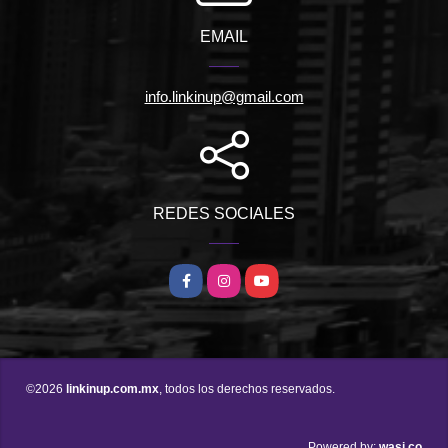
EMAIL
info.linkinup@gmail.com
REDES SOCIALES
Facebook
Instagram
YouTube
©2026
linkinup.com.mx
, todos los derechos reservados.
wasi.co
Powered by: