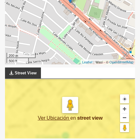
200 m
500 ft
Leaflet
| Wasi - ©
OpenStreetMap
Street View
Ver Ubicación
en
street view