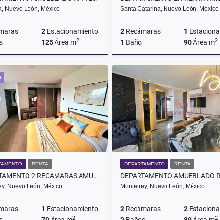
, Nuevo León, México
Santa Catarina, Nuevo León, México
maras
2
Estacionamiento
2
Recámaras
1
Estaciona
2
2
s
125
Área m
1
Baño
90
Área m
Renta
O
$31,000
TAMENTO
RENTA
DEPARTAMENTO
RENTA
DEPARTAMENTO 2 RECAMARAS AMUEBLADO CON AMENIDADES MONTERREY CENTRO
ey, Nuevo León, México
Monterrey, Nuevo León, México
maras
1
Estacionamiento
2
Recámaras
2
Estaciona
2
2
s
70
Área m
2
Baños
89
Área m