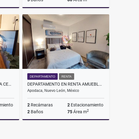
Renta
Renta
$36,000
$20,000
DEPARTAMENTO
RENTA
DEPARTAMENTO LOFT EN RENTA CENTRO MONTERREY
DEPARTAMENTO EN RENTA AMUEBLADO PARA EJECUTIVO AAA DREAM LAGOONS
Apodaca, Nuevo León, México
miento
2
Recámaras
2
Estacionamiento
2
2
Baños
75
Área m
Renta
Renta
$17,500
$25,000