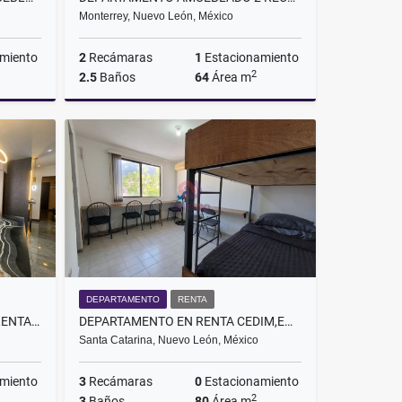
Monterrey, Nuevo León, México
miento
2
Recámaras
1
Estacionamiento
2
2.5
Baños
64
Área m
Renta
Renta
$16,500
$26,500
DEPARTAMENTO
RENTA
DEPARTAMENTO AMUEBLADO RENTA PUNTACERO FRENTE A FUNDIDORA MONTERREY NL
DEPARTAMENTO EN RENTA CEDIM,EMPRESAS,UDEM, FAMILIAS, SANTA CATARINA NL
Santa Catarina, Nuevo León, México
miento
3
Recámaras
0
Estacionamiento
2
3
Baños
80
Área m