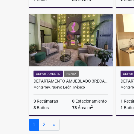
Renta
$26,200
DEPARTAMENTO
RENTA
DEPAR
DEPARTAMENTO AMUEBLADO 3RECÁMARAS EN RENTA MONTERREY CENTRO
Monterrey, Nuevo León, México
Monterr
3
Recámaras
0
Estacionamiento
1
Recá
2
3
Baños
78
Área m
1
Baño
Renta
Siguiente
1
2
»
$36,000