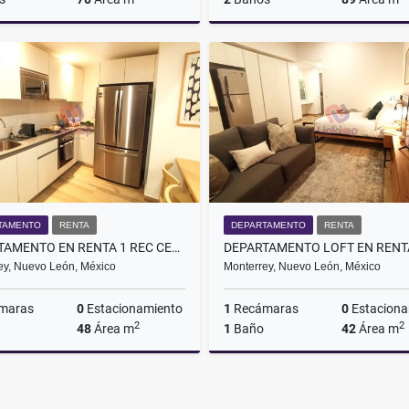
Renta
$32,400
TAMENTO
RENTA
DEPARTAMENTO
RENTA
DEPARTAMENTO EN RENTA 1 REC CENTRO DE MONTERREY NL
ey, Nuevo León, México
Monterrey, Nuevo León, México
maras
0
Estacionamiento
1
Recámaras
0
Estaciona
2
2
48
Área m
1
Baño
42
Área m
Renta
$19,000