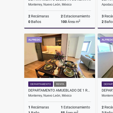
Monterrey, Nuevo León, México
Apodaca
2
Recámaras
2
Estacionamiento
3
Recá
2
0
Baños
100
Área m
2
Baño
Renta
ALFREDO
ALFRED
$20,000
DEPARTAMENTO
RENTA
DEPAR
DEPARTAMENTO AMUEBLADO DE 1 RECÁMARA EN MONTERREY CENTRO
Monterrey, Nuevo León, México
Monterr
1
Recámaras
1
Estacionamiento
2
Recá
2
1
Baño
55
Área m
2
Baño