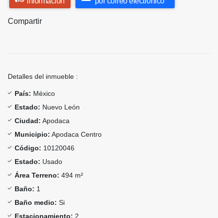
información
por correo electrónico
Compartir
Detalles del inmueble :
País:
México
Estado:
Nuevo León
Ciudad:
Apodaca
Municipio:
Apodaca Centro
Código:
10120046
Estado:
Usado
Área Terreno:
494 m²
Baño:
1
Baño medio:
Si
Estacionamiento:
2