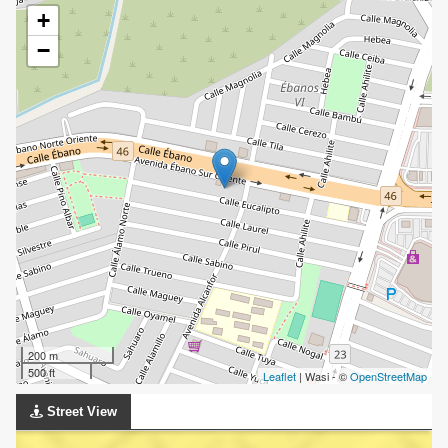
+
−
200 m
500 ft
Leaflet
| Wasi - ©
OpenStreetMap
Street View