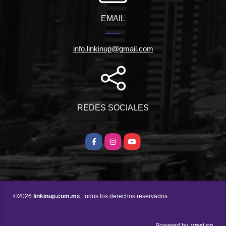
EMAIL
info.linkinup@gmail.com
REDES SOCIALES
Facebook
Instagram
YouTube
©2026
linkinup.com.mx
, todos los derechos reservados.
wasi.co
Powered by: